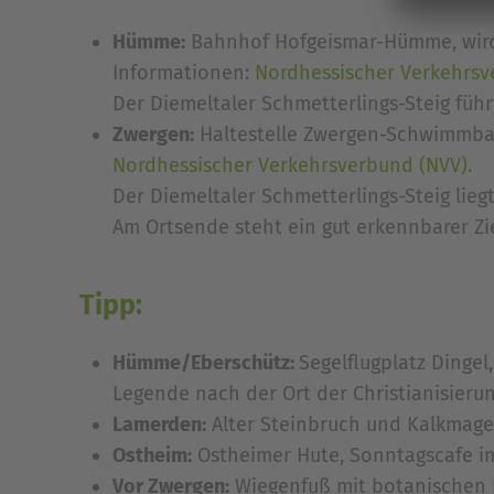
Hümme:
Bahnhof Hofgeismar-Hümme, wird 
Informationen:
Nordhessischer Verkehrsv
Der Diemeltaler Schmetterlings-Steig führ
Zwergen:
Haltestelle Zwergen-Schwimmbad,
Nordhessischer Verkehrsverbund (NVV).
Der Diemeltaler Schmetterlings-Steig lie
Am Ortsende steht ein gut erkennbarer Z
Tipp:
Hümme/Eberschütz:
Segelflugplatz Dingel
Legende nach der Ort der Christianisieru
Lamerden:
Alter Steinbruch und Kalkmager
Ostheim:
Ostheimer Hute, Sonntagscafe im
Vor Zwergen:
Wiegenfuß mit botanischen 