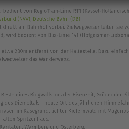
bedient von RegioTram-Linie RT1 (Kassel-Holländisch
erbund (NVV)
,
Deutsche Bahn (DB).
t direkt am Bahnhof vorbei. Zielwegweiser leiten sie vo
 wird bedient von Bus-Linie 141 (Hofgeismar-Liebenau
gt etwa 200m entfernt von der Haltestelle. Dazu einfa
ielwegweiser des Wanderwegs.
, Reste eines Ringwalls aus der Eisenzeit, Grünender P
ng des Diemeltals - heute Ort des jährlichen Himmefah
rasen im Käsegrund, lichter Kiefernwald mit Magerra
 alten Spritzenhaus.
Raritäten, Warmberg und Osterberg.