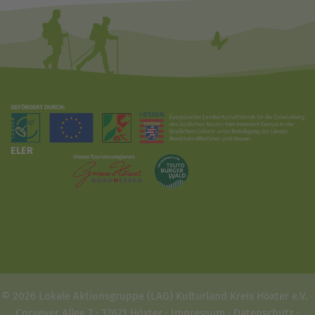
ELER
© 2026 Lokale Aktionsgruppe (LAG) Kulturland Kreis Höxter e.V. ·
Corveyer Allee 7 · 37671 Höxter ·
Impressum
·
Datenschutz
·