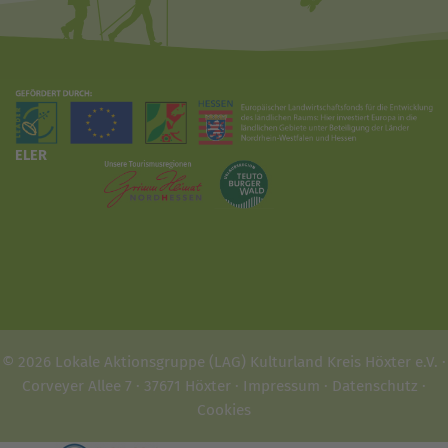
ELER
© 2026 Lokale Aktionsgruppe (LAG) Kulturland Kreis Höxter e.V. ·
Corveyer Allee 7 · 37671 Höxter ·
Impressum
·
Datenschutz
·
Cookies