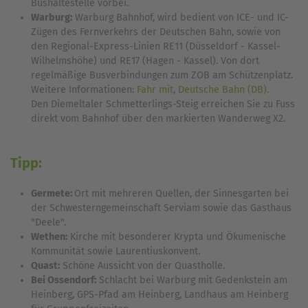
Bushaltestelle vorbei.
Warburg:
Warburg Bahnhof, wird bedient von ICE- und IC-
Zügen des Fernverkehrs der Deutschen Bahn, sowie von
den Regional-Express-Linien RE11 (Düsseldorf - Kassel-
Wilhelmshöhe) und RE17 (Hagen - Kassel). Von dort
regelmäßige Busverbindungen zum ZOB am Schützenplatz.
Weitere Informationen:
Fahr mit
,
Deutsche Bahn (DB).
Den Diemeltaler Schmetterlings-Steig erreichen Sie zu Fuss
direkt vom Bahnhof über den markierten Wanderweg X2.
Tipp:
Germete:
Ort mit mehreren Quellen, der Sinnesgarten bei
der Schwesterngemeinschaft Serviam sowie das Gasthaus
"Deele".
Wethen:
Kirche mit besonderer Krypta und Ökumenische
Kommunität sowie Laurentiuskonvent.
Quast:
Schöne Aussicht von der Quastholle.
Bei Ossendorf:
Schlacht bei Warburg mit Gedenkstein am
Heinberg, GPS-Pfad am Heinberg, Landhaus am Heinberg