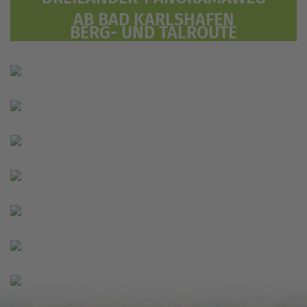
AB BAD KARLSHAFEN
BERG- UND TALROUTE
AB TRENDELBURG
KLIPPEN-PANORAMAWEG
AB HÜMME
RUNDE MIT AUSSICHT
AB LIEBENAU
WACHOLDERROUTE
AB KÖRBECKE
HOLSTERBURGTOUR
AB WARBURG
HEINTURMRUNDE
AB WARBURG
QUASTUMRUNDUNG
AB QUAST-PARKPLATZ