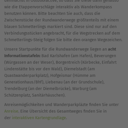
demnächst in Outdooractive, so dass Sie diese dann genauso
wie die Etappenvorschläge interaktiv als Wanderkompass
benutzen können. Bitte beachten Sie auch, dass die
Zwischenstücke der Rundwanderwege größtenteils mit einem
blauen Schmetterlings markiert sind. Diese sind nur auf den
Verbindungsstücken angebracht, für die Wegstrecken auf dem
Schmetterlings-Steig folgen Sie bitte den orangen Wegezeichen.
Unsere Startpunkte für die Rundwanderwege liegen an
acht
Informationstafeln:
Bad Karlshafen (am Hafen), Beverungen
(Würgassen an der Weser), Borgentreich (Körbecke, Einfahrt
Lindenstätte bis vor den Wald), Diemelstadt (am
Quastwanderparkplatz), Hofgeismar (Hümme am
Generationhaus/Bhf), Liebenau (an der Grundschule),
Trendelburg (an der Diemelbrücke), Warburg (am
Schützenplatz, Sanitärhäuschen).
Anreisemöglichkeiten und Wanderparkpläzte finden Sie unter
Anreise
. Eine Übersicht des Gesamtweges finden Sie in
der
interaktiven Kartengrundlage
.