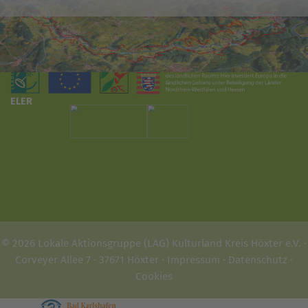
ELER
© 2026 Lokale Aktionsgruppe (LAG) Kulturland Kreis Höxter e.V. ·
Corveyer Allee 7 · 37671 Höxter ·
Impressum
·
Datenschutz
·
Cookies