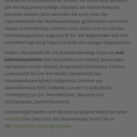
demnächst in Outdooractive, so dass Sie diese dann genauso
wie die Etappenvorschläge interaktiv als Wanderkompass
benutzen können. Bitte beachten Sie auch, dass die
Zwischenstücke der Rundwanderwege größtenteils mit einem
blauen Schmetterlings markiert sind. Diese sind nur auf den
Verbindungsstücken angebracht, für die Wegstrecken auf dem
Schmetterlings-Steig folgen Sie bitte den orangen Wegezeichen.
Unsere Startpunkte für die Rundwanderwege liegen an
acht
Informationstafeln:
Bad Karlshafen (am Hafen), Beverungen
(Würgassen an der Weser), Borgentreich (Körbecke, Einfahrt
Lindenstätte bis vor den Wald), Diemelstadt (am
Quastwanderparkplatz), Hofgeismar (Hümme am
Generationhaus/Bhf), Liebenau (an der Grundschule),
Trendelburg (an der Diemelbrücke), Warburg (am
Schützenplatz, Sanitärhäuschen).
Anreisemöglichkeiten und Wanderparkpläzte finden Sie unter
Anreise
. Eine Übersicht des Gesamtweges finden Sie in
der
interaktiven Kartengrundlage
.