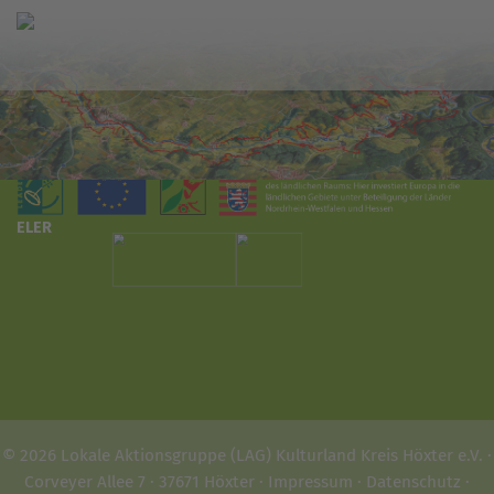
ELER
© 2026 Lokale Aktionsgruppe (LAG) Kulturland Kreis Höxter e.V. ·
Corveyer Allee 7 · 37671 Höxter ·
Impressum
·
Datenschutz
·