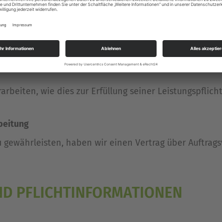
ert. Hierbei kann es sich v. a. um IP-Adressen, Konta
zugriffe und sonstige Daten, die über eine Website ge
er Vertragserfüllung gegenüber unseren potenziellen un
ellen und effizienten Bereitstellung unseres Online-A
arbeiten, wie dies zur Erfüllung seiner Leistungspflich
beitung
gewährleisten, haben wir einen Vertrag über Auftrag
ND PFLICHT­INFORMATIONEN