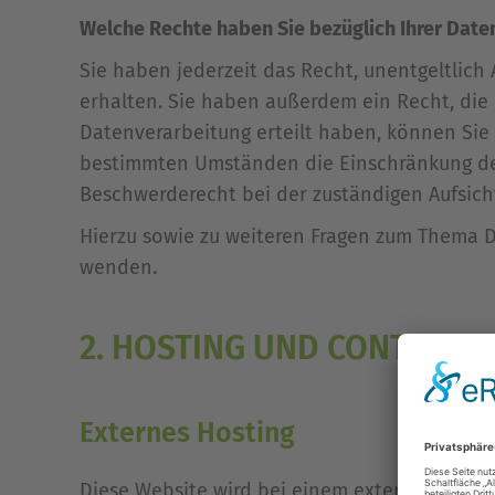
Welche Rechte haben Sie bezüglich Ihrer Date
Sie haben jederzeit das Recht, unentgeltlic
erhalten. Sie haben außerdem ein Recht, die 
Datenverarbeitung erteilt haben, können Sie 
bestimmten Umständen die Einschränkung der
Beschwerderecht bei der zuständigen Aufsich
Hierzu sowie zu weiteren Fragen zum Thema 
wenden.
2. HOSTING UND CONTENT 
Externes Hosting
Diese Website wird bei einem externen Dienst