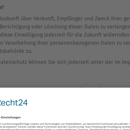
n?
h Auskunft über Herkunft, Empfänger und Zweck Ihrer
Berichtigung oder Löschung dieser Daten zu verlangen.
diese Einwilligung jederzeit für die Zukunft widerrufe
 Verarbeitung Ihrer personenbezogenen Daten zu verl
tsbehörde zu.
Datenschutz können Sie sich jederzeit unter der im I
DELIVERY NETWORKS (CDN)
leister gehostet (Hoster). Die personenbezogenen Dat