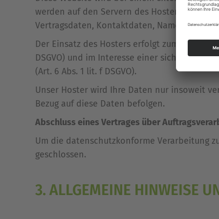
werden auf den Servern des Hosters gespeich
Vertragsdaten, Kontaktdaten, Namen, Website
Der Einsatz des Hosters erfolgt zum Zwecke d
DSGVO) und im Interesse einer sicheren, schn
(Art. 6 Abs. 1 lit. f DSGVO).
Unser Hoster wird Ihre Daten nur insoweit ver
Bezug auf diese Daten befolgen.
Abschluss eines Vertrages über Auftragsverar
Um die datenschutzkonforme Verarbeitung zu 
geschlossen.
3. ALLGEMEINE HINWEISE U